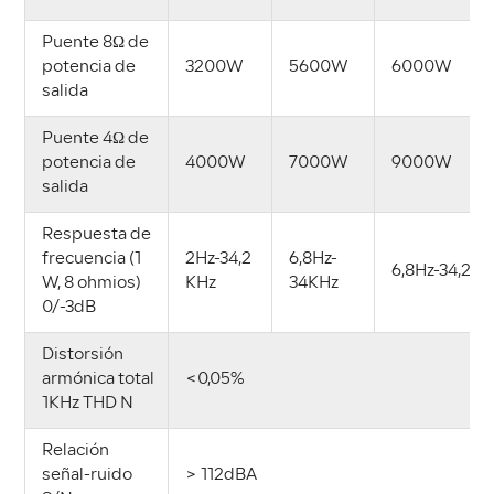
Puente 8Ω de
potencia de
3200W
5600W
6000W
salida
Puente 4Ω de
potencia de
4000W
7000W
9000W
salida
Respuesta de
frecuencia (1
2Hz-34,2
6,8Hz-
6,8Hz-34,2 K
W, 8 ohmios)
KHz
34KHz
0/-3dB
Distorsión
armónica total
<0,05%
1KHz THD N
Relación
señal-ruido
> 112dBA