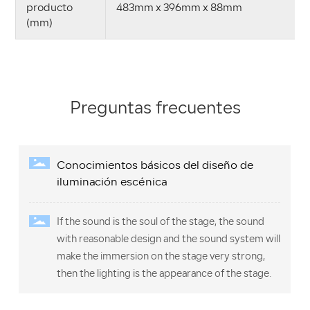
producto
483mm x 396mm x 88mm
(mm)
Preguntas frecuentes
cos del diseño de
Nuestros productos tien
ca
Especializado en la producció
l of the stage, the sound
de potencia, consola mezclado
 and the sound system will
periféricos de audio, módulo
 the stage very strong,
conmutada de alta potencia y 
e appearance of the stage.
digital, etc.