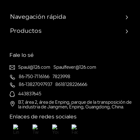
Navegación rápida
Productos
Fale lo sé
Spaul@126.com
Spaulfever@126.com
86-750-7116166
7823998
86-13827097937
8618128226666
443837645
B7, área 2, área de Enping, parque de la transposición de
la industria de Jiangmen, Enping, Guangdong, China.
Enlaces de redes sociales