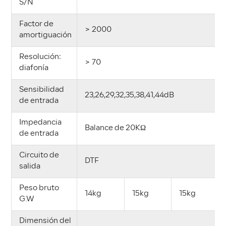
S/N
Factor de
> 2000
amortiguación
Resolución:
> 70
diafonía
Sensibilidad
23,26,29,32,35,38,41,44dB
de entrada
Impedancia
Balance de 20KΩ
de entrada
Circuito de
DTF
salida
Peso bruto
14kg
15kg
15kg
G.W
Dimensión del