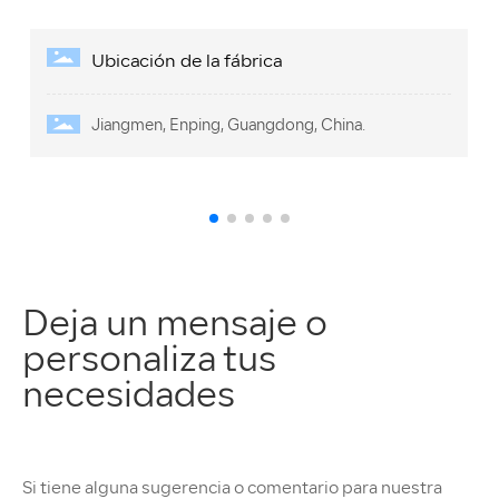
ica
S-PAUL Audio
ngdong, China.
Empresa profesional de fabri
de audio con desarrollo, prod
Deja un mensaje o
personaliza tus
necesidades
Si tiene alguna sugerencia o comentario para nuestra