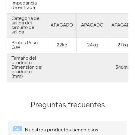
Impedancia
de entrada
Categoría de
salida del
APAGADO
APAGADO
APAGADO
circuito de
salida
Brutus Peso
22kg
24kg
27kg
G.W
Tamaño del
producto
Dimensión del
546mm x
producto
(mm)
Preguntas frecuentes
Nuestros productos tienen esos