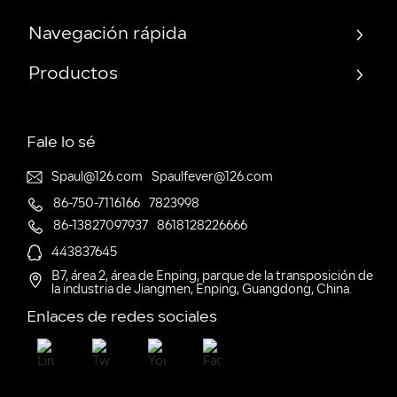
Navegación rápida
Productos
Fale lo sé
Spaul@126.com
Spaulfever@126.com
86-750-7116166
7823998
86-13827097937
8618128226666
443837645
B7, área 2, área de Enping, parque de la transposición de
la industria de Jiangmen, Enping, Guangdong, China.
Enlaces de redes sociales