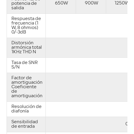
650W
900W
1250W
potencia de
salida
Respuesta de
frecuencia (1
2
W, 8 ohmios)
0/-3dB
Distorsión
armónica total
1KHz THD N
Tasa de SNR
S/N
Factor de
amortiguación
Coeficiente
de
amortiguación
Resolución de
diafonía
Sensibilidad
0.77
de entrada