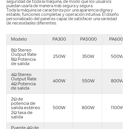
seguridad de toda la máquina, de modo que los usuarios
puedan usarla de manera más segura y segura.
Toda la máquina se caracteriza por una apariencia digna y
estable, funciones completas y operación intuitiva. El diseño
personalizado del panel es capaz de satisfacer una variedad
de necesidades diferentes.
Modelo
PA300
PA5000
PA6000
8Ω Stereo
Output Rate
250W
350W
500W
8Ω Potencia
de salida
4Ω Stereo
Output Rate
400W
550W
800W
4Ω Potencia
de salida
2Ω de
potencia de
salida estéreo
500W
800W
1100W
2Ω tasa de
salida
Puente 4Ω de